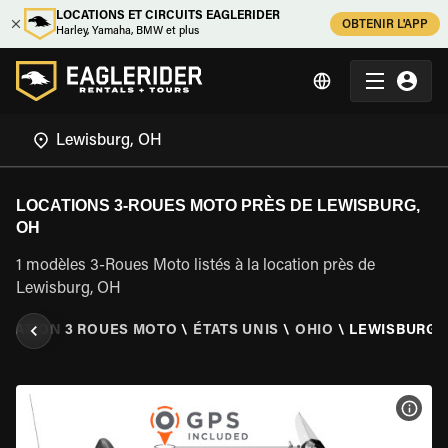
LOCATIONS ET CIRCUITS EAGLERIDER
OBTENIR L'APP
Harley, Yamaha, BMW et plus
LOCATIONS 3-ROUES MOTO PRÈS DE LEWISBURG,
OH
1 modèles 3-Roues Moto listés à la location près de
Lewisburg, OH
OCATION 3 ROUES MOTO
\
ÉTATS UNIS
\
OHIO
\
LEWISBURG,
VOIR