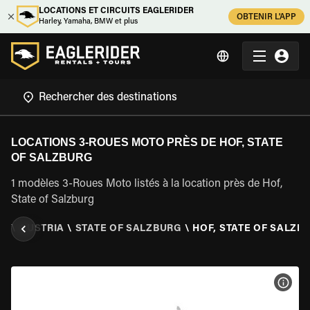
LOCATIONS ET CIRCUITS EAGLERIDER
OBTENIR L'APP
Harley, Yamaha, BMW et plus
LOCATIONS 3-ROUES MOTO PRÈS DE HOF, STATE
OF SALZBURG
1 modèles 3-Roues Moto listés à la location près de Hof,
State of Salzburg
TO
\
AUSTRIA
\
STATE OF SALZBURG
\
HOF, STATE OF SALZB
VOIR