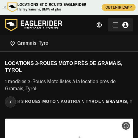
LOCATIONS ET CIRCUITS EAGLERIDER
OBTENIR L'APP
Harley, Yamaha, BMW et plus
LOCATIONS 3-ROUES MOTO PRÈS DE GRAMAIS,
TYROL
1 modèles 3-Roues Moto listés à la location près de
Gramais, Tyrol
OCATION 3 ROUES MOTO
\
AUSTRIA
\
TYROL
\
GRAMAIS, TY
VOIR