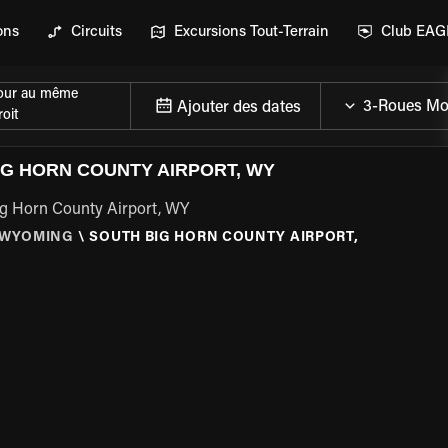
ons
Circuits
Excursions Tout-Terrain
Club EA
our au même
Ajouter des dates
oit
IG HORN COUNTY AIRPORT, WY
Big Horn County Airport, WY
WYOMING
\
SOUTH BIG HORN COUNTY AIRPORT,
DE LA MOTO