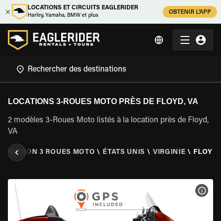
LOCATIONS ET CIRCUITS EAGLERIDER
OBTENIR L'APP
Harley, Yamaha, BMW et plus
LOCATIONS 3-ROUES MOTO PRÈS DE FLOYD, VA
2 modèles 3-Roues Moto listés à la location près de Floyd,
VA
LOCATION 3 ROUES MOTO
\
ÉTATS UNIS
\
VIRGINIE
\
FLOYD,
VOIR