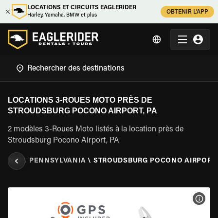
LOCATIONS ET CIRCUITS EAGLERIDER
OBTENIR L'APP
Harley, Yamaha, BMW et plus
LOCATIONS 3-ROUES MOTO PRÈS DE
STROUDSBURG POCONO AIRPORT, PA
2 modèles 3-Roues Moto listés à la location près de
Stroudsburg Pocono Airport, PA
S UNIS
\
PENNSYLVANIA
\
STROUDSBURG POCONO AIRPORT,
VOIR