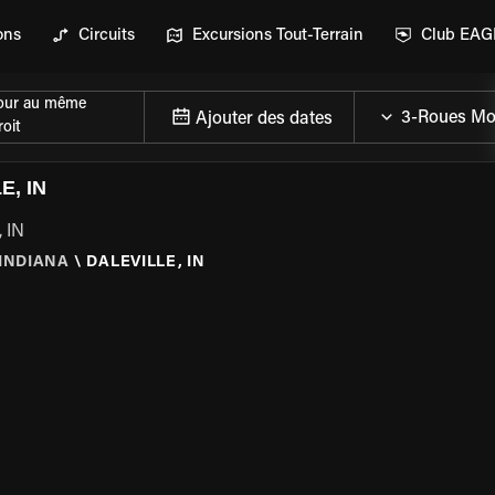
ons
Circuits
Excursions Tout-Terrain
Club EA
our au même
Ajouter des dates
oit
, IN
, IN
INDIANA
\
DALEVILLE, IN
DE LA MOTO