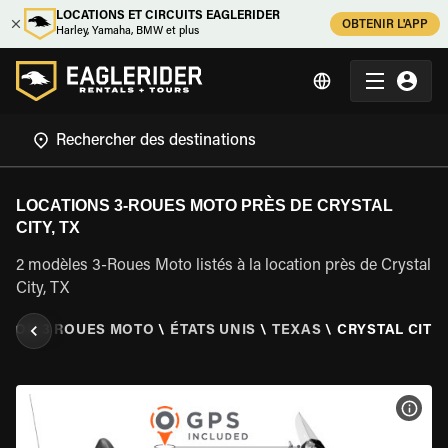
LOCATIONS ET CIRCUITS EAGLERIDER
OBTENIR L'APP
Harley, Yamaha, BMW et plus
LOCATIONS 3-ROUES MOTO PRÈS DE CRYSTAL
CITY, TX
2 modèles 3-Roues Moto listés à la location près de Crystal
City, TX
TION 3 ROUES MOTO
\
ÉTATS UNIS
\
TEXAS
\
CRYSTAL CITY,
VOIR