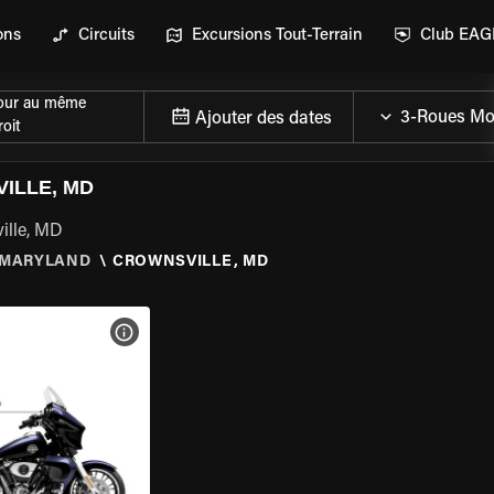
ons
Circuits
Excursions Tout-Terrain
Club EA
our au même
Ajouter des dates
oit
ILLE, MD
ille, MD
MARYLAND
\
CROWNSVILLE, MD
DE LA MOTO
VOIR LES SPÉCIFICATIONS DE LA MOTO