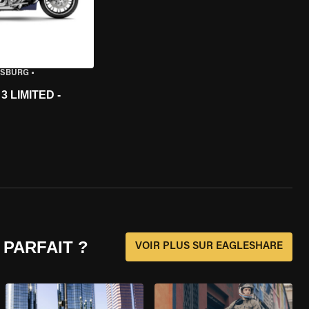
ISBURG
•
 LIMITED -
 PARFAIT ?
VOIR PLUS SUR EAGLESHARE