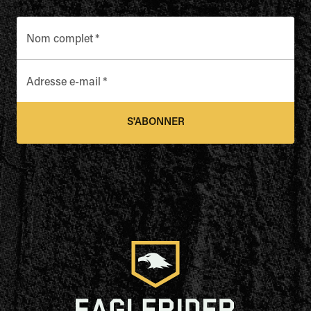
Nom complet
*
Adresse e-mail
*
S'ABONNER