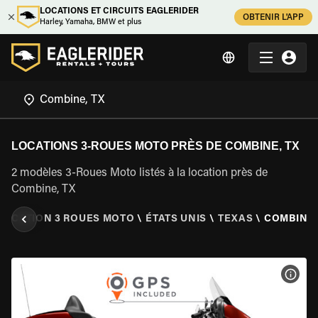
LOCATIONS ET CIRCUITS EAGLERIDER
OBTENIR L'APP
Harley, Yamaha, BMW et plus
LOCATIONS 3-ROUES MOTO PRÈS DE COMBINE, TX
2 modèles 3-Roues Moto listés à la location près de
Combine, TX
LOCATION 3 ROUES MOTO
\
ÉTATS UNIS
\
TEXAS
\
COMBINE,
VOIR