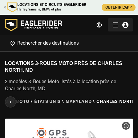
LOCATIONS ET CIRCUITS EAGLERIDER
OBTENIR L'APP
Harley, Yamaha, BMW et plus
LOCATIONS 3-ROUES MOTO PRÈS DE CHARLES
NORTH, MD
2 modèles 3-Roues Moto listés à la location près de
Charles North, MD
 ROUES MOTO
\
ÉTATS UNIS
\
MARYLAND
\
CHARLES NORTH,
VOIR