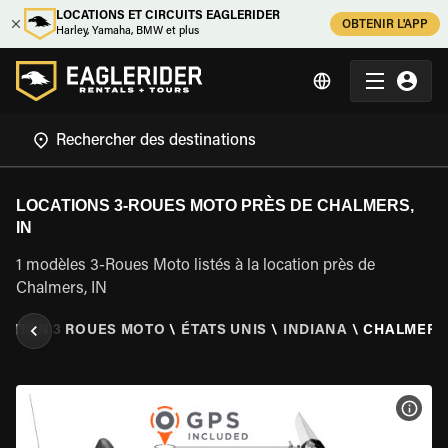
LOCATIONS ET CIRCUITS EAGLERIDER
OBTENIR L'APP
Harley, Yamaha, BMW et plus
LOCATIONS 3-ROUES MOTO PRÈS DE CHALMERS,
IN
1 modèles 3-Roues Moto listés à la location près de
Chalmers, IN
ATION 3 ROUES MOTO
\
ÉTATS UNIS
\
INDIANA
\
CHALMERS,
VOIR