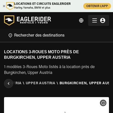
LOCATIONS ET CIRCUITS EAGLERIDER
OBTENIR L'APP
Harley, Yamaha, BMW et plus
LOCATIONS 3-ROUES MOTO PRÈS DE
BURGKIRCHEN, UPPER AUSTRIA
1 modèles 3-Roues Moto listés à la location près de
Burgkirchen, Upper Austria
O
\
AUSTRIA
\
UPPER AUSTRIA
\
BURGKIRCHEN, UPPER AUST
VOIR