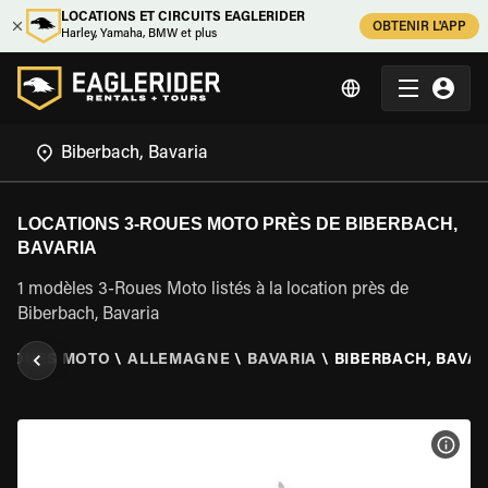
LOCATIONS ET CIRCUITS EAGLERIDER
OBTENIR L'APP
Harley, Yamaha, BMW et plus
LOCATIONS 3-ROUES MOTO PRÈS DE BIBERBACH,
BAVARIA
1 modèles 3-Roues Moto listés à la location près de
Biberbach, Bavaria
 ROUES MOTO
\
ALLEMAGNE
\
BAVARIA
\
BIBERBACH, BAVAR
VOIR