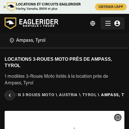
LOCATIONS ET CIRCUITS EAGLERIDER
OBTENIR L'APP
Harley, Yamaha, BMW et plus
LOCATIONS 3-ROUES MOTO PRÈS DE AMPASS,
TYROL
1 modèles 3-Roues Moto listés à la location près de
Ampass, Tyrol
LOCATION 3 ROUES MOTO
\
AUSTRIA
\
TYROL
\
AMPASS, TY
VOIR