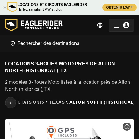
LOCATIONS ET CIRCUITS EAGLERIDER
OBTENIR L'APP
Harley, Yamaha, BMW et plus
LOCATIONS 3-ROUES MOTO PRÈS DE ALTON
NORTH (HISTORICAL), TX
2 modèles 3-Roues Moto listés à la location près de Alton
North (historical), TX
 MOTO
\
ÉTATS UNIS
\
TEXAS
\
ALTON NORTH (HISTORICAL), 
VOIR