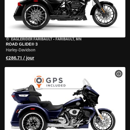
EAGLERIDER FARIBAULT
•
FARIBAULT, MN
ROAD GLIDE® 3
Harley-Davidson
€286.71 / jour
VOIR