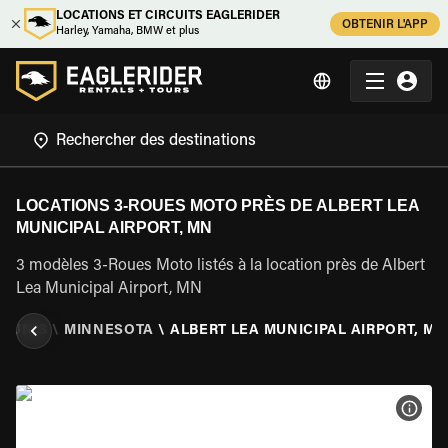
LOCATIONS ET CIRCUITS EAGLERIDER
OBTENIR L'APP
Harley, Yamaha, BMW et plus
LOCATIONS 3-ROUES MOTO PRÈS DE ALBERT LEA
MUNICIPAL AIRPORT, MN
3 modèles 3-Roues Moto listés à la location près de Albert
Lea Municipal Airport, MN
S UNIS
\
MINNESOTA
\
ALBERT LEA MUNICIPAL AIRPORT, MN
VOIR