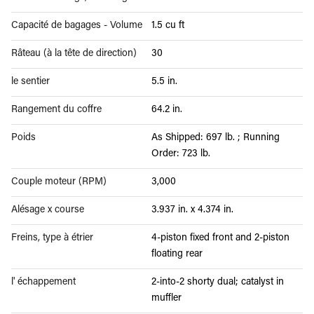
Capacité de bagages - Volume
1.5 cu ft
Râteau (à la tête de direction)
30
le sentier
5.5 in.
Rangement du coffre
64.2 in.
Poids
As Shipped: 697 lb. ; Running
Order: 723 lb.
Couple moteur (RPM)
3,000
Alésage x course
3.937 in. x 4.374 in.
Freins, type à étrier
4-piston fixed front and 2-piston
floating rear
l' échappement
2-into-2 shorty dual; catalyst in
muffler