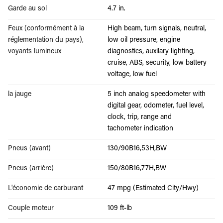
Garde au sol
4.7 in.
Feux (conformément à la
High beam, turn signals, neutral,
réglementation du pays),
low oil pressure, engine
voyants lumineux
diagnostics, auxilary lighting,
cruise, ABS, security, low battery
voltage, low fuel
la jauge
5 inch analog speedometer with
digital gear, odometer, fuel level,
clock, trip, range and
tachometer indication
Pneus (avant)
130/90B16,53H,BW
Pneus (arrière)
150/80B16,77H,BW
L'économie de carburant
47 mpg (Estimated City/Hwy)
Couple moteur
109 ft-lb