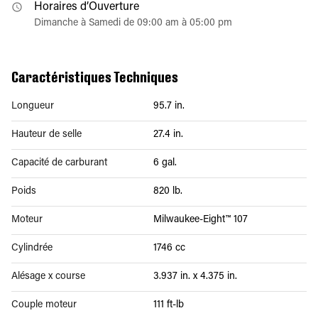
Horaires d’Ouverture
Dimanche à Samedi de 09:00 am à 05:00 pm
Caractéristiques Techniques
Longueur
95.7 in.
Hauteur de selle
27.4 in.
Capacité de carburant
6 gal.
Poids
820 lb.
Moteur
Milwaukee-Eight™ 107
Cylindrée
1746 cc
Alésage x course
3.937 in. x 4.375 in.
Couple moteur
111 ft-lb