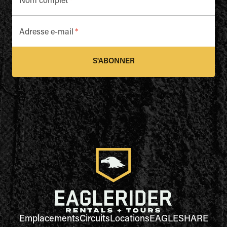
Nom complet
*
Adresse e-mail
*
S'ABONNER
Emplacements
Circuits
Locations
EAGLESHARE