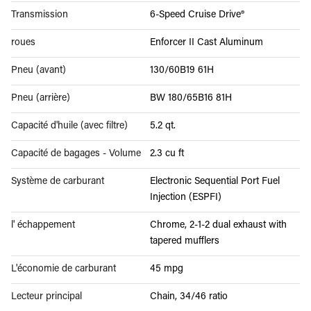
Transmission
6-Speed Cruise Drive®
roues
Enforcer II Cast Aluminum
Pneu (avant)
130/60B19 61H
Pneu (arrière)
BW 180/65B16 81H
Capacité d'huile (avec filtre)
5.2 qt.
Capacité de bagages - Volume
2.3 cu ft
Système de carburant
Electronic Sequential Port Fuel
Injection (ESPFI)
l' échappement
Chrome, 2-1-2 dual exhaust with
tapered mufflers
L'économie de carburant
45 mpg
Lecteur principal
Chain, 34/46 ratio