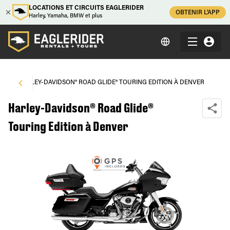
LOCATIONS ET CIRCUITS EAGLERIDER
OBTENIR L'APP
Harley, Yamaha, BMW et plus
R
\
HARLEY-DAVIDSON® ROAD GLIDE® TOURING EDITION À DENVER
Harley-Davidson® Road Glide®
Touring Edition à Denver