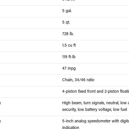
5 gal.
5 qt.
728 lb.
1.5 cu ft
119 ft-lb
47 mpg
Chain, 34/46 ratio
4-piston fixed front and 2-piston float
x
High beam, turn signals, neutral, low o
security, low battery voltage, low fuel
x
5-inch analog speedometer with digital
indication