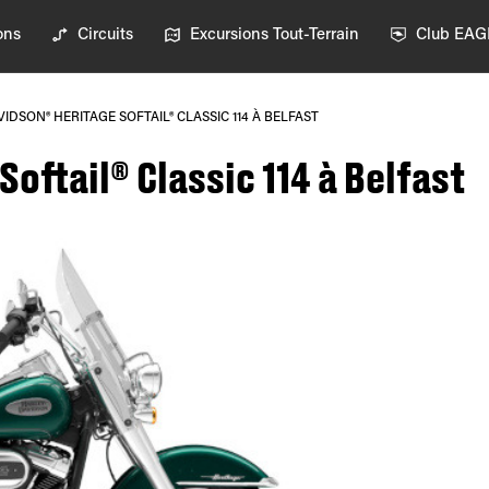
ons
Circuits
Excursions Tout-Terrain
Club EA
IDSON® HERITAGE SOFTAIL® CLASSIC 114 À BELFAST
oftail® Classic 114 à Belfast