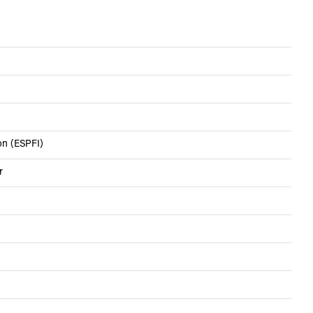
ion (ESPFI)
r