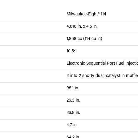
Milwaukee-Eight® 114
4.016 in. x 4.5 in.
1,868 cc (114 cu in)
10.5:1
Electronic Sequential Port Fuel Inject
2-into-2 shorty dual; catalyst in muffle
95.1 in.
26.3 in.
26.8 in.
4.7 in.
64.2 in.