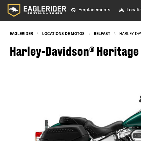
Emplacements
Locati
EAGLERIDER
\
LOCATIONS DE MOTOS
\
BELFAST
\
HARLEY-DAV
Harley-Davidson® Heritage S