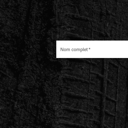
Détails du lieu
SARASOTA
ADRESSE
330 Cattlemen Rd, Sarasota, FL 34232, États Unis
Nom complet
*
Détails du lieu
DAYTONA
ADRESSE
1637 US-1, Ormond Beach, FL 32174, États Unis
Détails du lieu
FORT LAUDERDALE