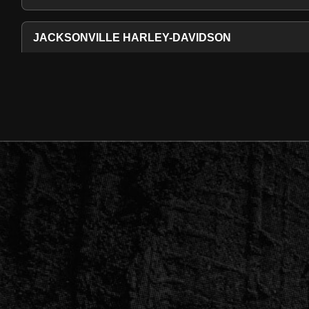
JACKSONVILLE HARLEY-DAVIDSON
ADRESSE
8909 Baymeadows Rd, Jacksonville, FL 32256, États
Détails du lieu
LEESBURG
ADRESSE
1745 US Hwy 441, Leesburg, FL 34748, États Unis
Détails du lieu
SANFORD
ADRESSE
620 Hickman Cir, Sanford, FL 32771, États Unis