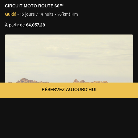
CIRCUIT MOTO ROUTE 66™
Guidé
•
15 jours / 14 nuits
•
%{km} Km
À partir de
€4,057.28
RÉSERVEZ AUJOURD'HUI