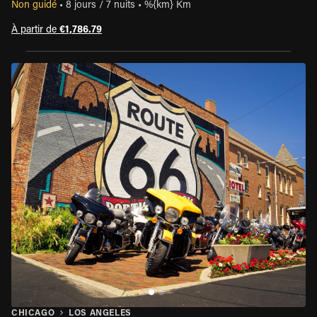
Non guidé
•
8 jours / 7 nuits
•
%{km} Km
À partir de
€1,786.79
CHICAGO
LOS ANGELES