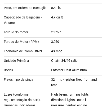
Peso, em ordem de execução
829 lb.
Capacidade de Bagagem -
4.7 cu ft
Volume
Torque do motor
111 ft-lb
Torque do Motor (RPM)
3,250
Economia de Combustível
43 mpg
Unidade Primária
Chain, 34/46 ratio
Rodas
Enforcer Cast Aluminum
Freios, tipo de pinça
32 mm, 4-piston fixed front and
rear
Luzes (conforme
High beam, running lights,
regulamentação do país),
directional lights, low oil
lâmpadas indicadoras
pressure, neutral, engine