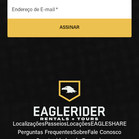
Endereço de E-mail
*
ASSINAR
Localizações
Passeios
Locações
EAGLESHARE
Perguntas Frequentes
Sobre
Fale Conosco