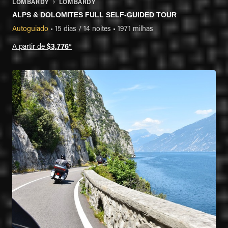
LOMBARDY
LOMBARDY
ALPS & DOLOMITES FULL SELF-GUIDED TOUR
Autoguiado
•
15 dias / 14 noites
•
1971 milhas
A partir de
$3,776
*