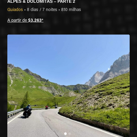
ALPES & DOLOMITAS – PARTE 2
Guiados
•
8 dias / 7 noites
•
810 milhas
A partir de
$3,263
*