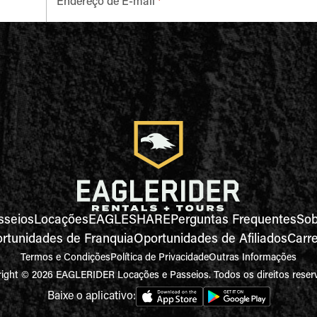
Endereço de E-mail
*
sseios
Locações
EAGLESHARE
Perguntas Frequentes
Sob
rtunidades de Franquia
Oportunidades de Afiliados
Carre
Termos e Condições
Política de Privacidade
Outras Informações
ight © 2026 EAGLERIDER Locações e Passeios. Todos os direitos reser
Baixe o aplicativo: