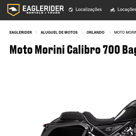
Localizações
Locaçõe
EAGLERIDER
\
ALUGUEL DE MOTOS
\
ORLANDO
\
MOTO MORIN
Moto Morini Calibro 700 B