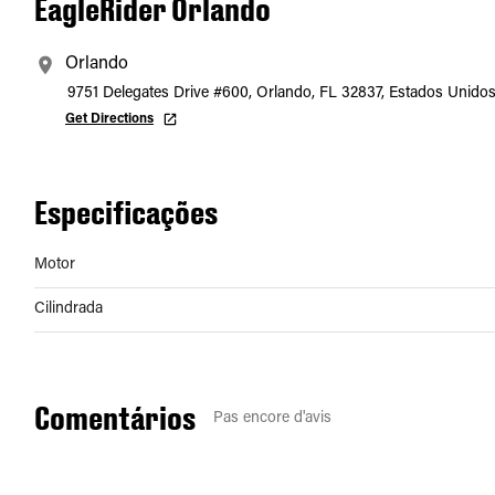
EagleRider Orlando
Orlando
9751 Delegates Drive #600, Orlando, FL 32837, Estados Unido
Get Directions
Especificações
Motor
Cilindrada
Comentários
Pas encore d'avis