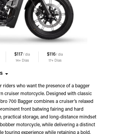
$117
$116
$115
$114
/ dia
/ dia
/ dia
/ dia
14+
Dias
17+
Dias
19+
Dias
21+
Dias
OS
r riders who want the presence of a bagger
n cruiser motorcycle. Designed with classic
libro 700 Bagger combines a cruiser’s relaxed
 prominent front batwing fairing and hard
ce, practical storage, and long-distance mindset
 bobber motorcycle, while delivering a distinct
e touring experience while retaining a bold,