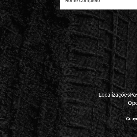
Nome Completo
*
Localizações
Pa
Opo
Copyr