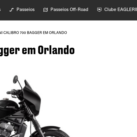
s
Passeios
Passeios Off-Road
Clube EAGLER
I CALIBRO 700 BAGGER EM ORLANDO
agger em Orlando