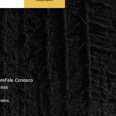
ASSINAR
re
Fale Conosco
iras
vados.