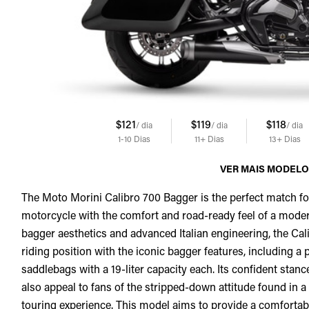
$121
$119
$118
/ dia
/ dia
/ dia
1-10
Dias
11+
Dias
13+
Dias
VER MAIS MODEL
The Moto Morini Calibro 700 Bagger is the perfect match fo
motorcycle with the comfort and road-ready feel of a moder
bagger aesthetics and advanced Italian engineering, the Ca
riding position with the iconic bagger features, including a
saddlebags with a 19-liter capacity each. Its confident stan
also appeal to fans of the stripped-down attitude found in a
touring experience. This model aims to provide a comfortabl