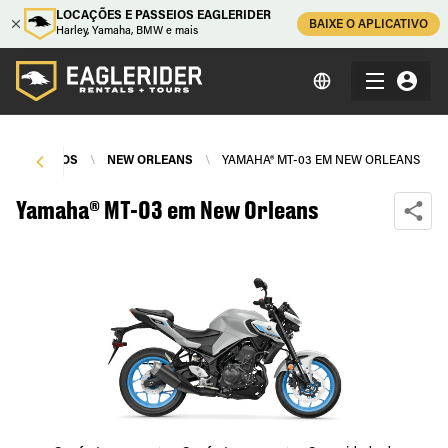
LOCAÇÕES E PASSEIOS EAGLERIDER
BAIXE O APLICATIVO
Harley, Yamaha, BMW e mais
EL DE MOTOS
\
NEW ORLEANS
\
YAMAHA® MT-03 EM NEW ORLEANS
Yamaha® MT-03 em New Orleans