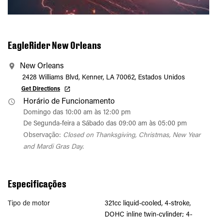
EagleRider New Orleans
New Orleans
2428 Williams Blvd, Kenner, LA 70062, Estados Unidos
Get Directions
Horário de Funcionamento
Domingo das 10:00 am às 12:00 pm
De Segunda-feira a Sábado das 09:00 am às 05:00 pm
Observação:
Closed on Thanksgiving, Christmas, New Year
and Mardi Gras Day.
Especificações
Tipo de motor
321cc liquid-cooled, 4-stroke,
DOHC inline twin-cylinder; 4-