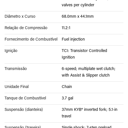
valves per cylinder
Diâmetro x Curso
68.0mm x 44.1mm
Relação de Compressão
11.2:1
Fornecimento de Combustível
Fuel injection
Ignição
TCI: Transistor Controlled
Ignition
Transmissão
6-speed; multiplate wet clutch;
with Assist & Slipper clutch
Unidade Final
Chain
Tanque de Combustível
3.7 gal
Suspensão (dianteira)
37mm KYB® inverted fork; 5.1-in
travel