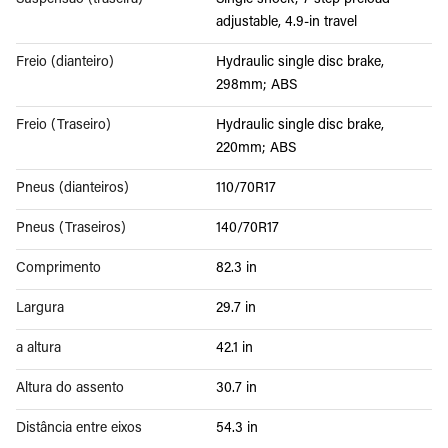
Suspensão (traseira)
Single shock; 7-step preload
adjustable, 4.9-in travel
Freio (dianteiro)
Hydraulic single disc brake,
298mm; ABS
Freio (Traseiro)
Hydraulic single disc brake,
220mm; ABS
Pneus (dianteiros)
110/70R17
Pneus (Traseiros)
140/70R17
Comprimento
82.3 in
Largura
29.7 in
a altura
42.1 in
Altura do assento
30.7 in
Distância entre eixos
54.3 in