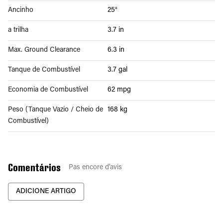
Ancinho
25°
a trilha
3.7 in
Max. Ground Clearance
6.3 in
Tanque de Combustível
3.7 gal
Economia de Combustível
62 mpg
Peso (Tanque Vazio / Cheio de
168 kg
Combustível)
Comentários
Pas encore d'avis
ADICIONE ARTIGO