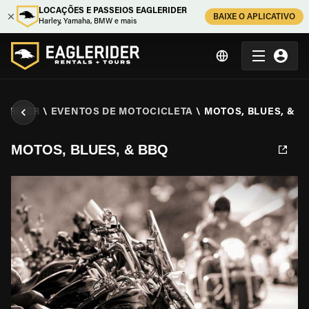
LOCAÇÕES E PASSEIOS EAGLERIDER
BAIXE O APLICATIVO
Harley, Yamaha, BMW e mais
LERIDER
\
EVENTOS DE MOTOCICLETA
\
MOTOS, BLUES, & B
MOTOS, BLUES, & BBQ