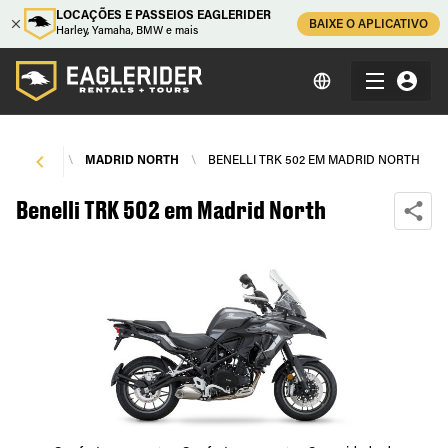
LOCAÇÕES E PASSEIOS EAGLERIDER
BAIXE O APLICATIVO
Harley, Yamaha, BMW e mais
DE MOTOS
\
MADRID NORTH
\
BENELLI TRK 502 EM MADRID NORTH
Benelli TRK 502 em Madrid North