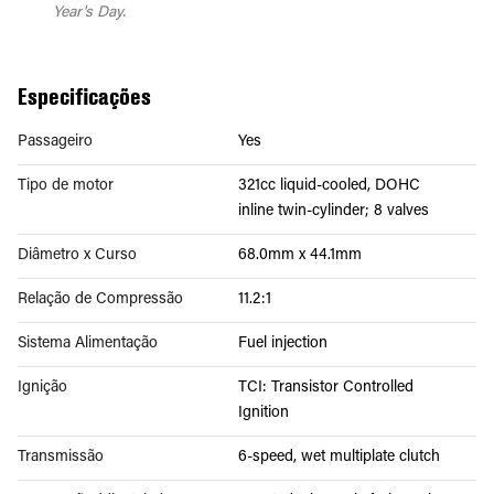
Year's Day.
Especificações
Passageiro
Yes
Tipo de motor
321cc liquid-cooled, DOHC
inline twin-cylinder; 8 valves
Diâmetro x Curso
68.0mm x 44.1mm
Relação de Compressão
11.2:1
Sistema Alimentação
Fuel injection
Ignição
TCI: Transistor Controlled
Ignition
Transmissão
6-speed, wet multiplate clutch