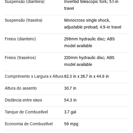
Suspensão (dianteira)
Inverted telescopic fork; 5.1-in
travel
Suspensão (traseira)
Monocross single shock,
adjustable preload; 4.9-in travel
Freios (dianteiro)
298mm hydraulic disc; ABS
model available
Freios (traseiros)
220mm hydraulic disc; ABS
model available
Comprimento x Largura x Altura
82.3 in x 28.7 in x 44.9 in
Altura do assento
30.7 in
Distância entre eixos
54.3 in
Tanque de Combustível
3.7 gal
Economia de Combustível
56 mpg