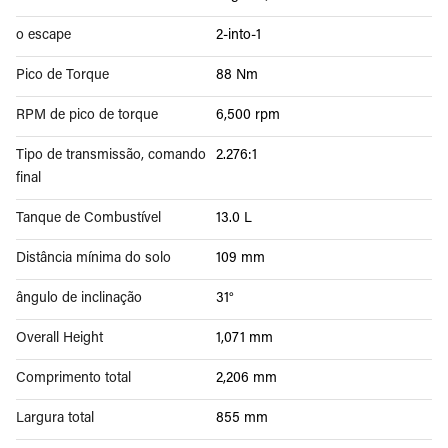
o escape
2-into-1
Pico de Torque
88 Nm
RPM de pico de torque
6,500 rpm
Tipo de transmissão, comando
2.276:1
final
Tanque de Combustível
13.0 L
Distância mínima do solo
109 mm
ângulo de inclinação
31°
Overall Height
1,071 mm
Comprimento total
2,206 mm
Largura total
855 mm