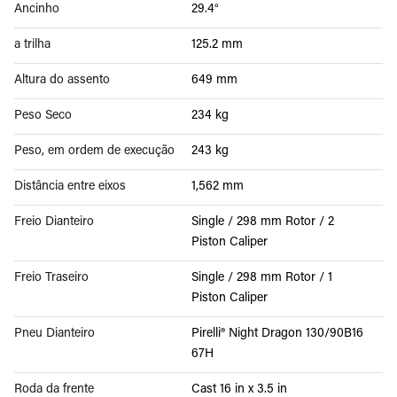
Ancinho
29.4°
a trilha
125.2 mm
Altura do assento
649 mm
Peso Seco
234 kg
Peso, em ordem de execução
243 kg
Distância entre eixos
1,562 mm
Freio Dianteiro
Single / 298 mm Rotor / 2
Piston Caliper
Freio Traseiro
Single / 298 mm Rotor / 1
Piston Caliper
Pneu Dianteiro
Pirelli® Night Dragon 130/90B16
67H
Roda da frente
Cast 16 in x 3.5 in