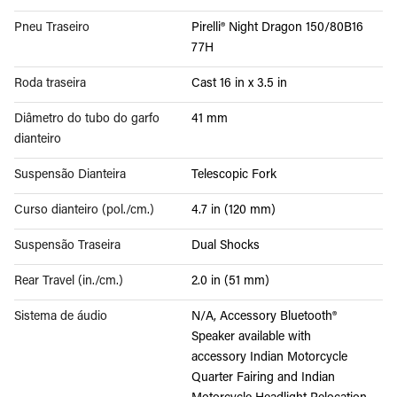
Pneu Traseiro
Pirelli® Night Dragon 150/80B16
77H
Roda traseira
Cast 16 in x 3.5 in
Diâmetro do tubo do garfo
41 mm
dianteiro
Suspensão Dianteira
Telescopic Fork
Curso dianteiro (pol./cm.)
4.7 in (120 mm)
Suspensão Traseira
Dual Shocks
Rear Travel (in./cm.)
2.0 in (51 mm)
Sistema de áudio
N/A, Accessory Bluetooth®
Speaker available with
accessory Indian Motorcycle
Quarter Fairing and Indian