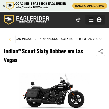
LOCAÇÕES E PASSEIOS EAGLERIDER
BAIXE O APLICATIVO
Harley, Yamaha, BMW e mais
MOTOS
\
LAS VEGAS
\
INDIAN® SCOUT SIXTY BOBBER EM LAS VEGAS
Indian® Scout Sixty Bobber em Las
Vegas