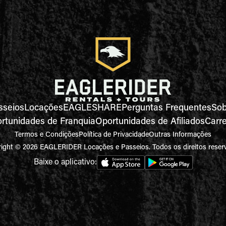
sseios
Locações
EAGLESHARE
Perguntas Frequentes
Sob
rtunidades de Franquia
Oportunidades de Afiliados
Carre
Termos e Condições
Política de Privacidade
Outras Informações
ight © 2026 EAGLERIDER Locações e Passeios. Todos os direitos reser
Baixe o aplicativo: