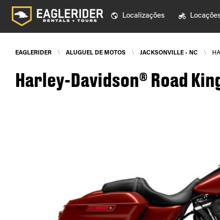
Localizações
Locaçõe
EAGLERIDER
\
ALUGUEL DE MOTOS
\
JACKSONVILLE - NC
\
HA
Harley-Davidson® Road King