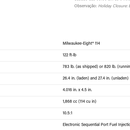
Observação:
Holiday Closure: 
Milwaukee-Eight® 114
122 ft-lb
783 lb. (as shipped) or 820 lb. (runni
26.4 in. (laden) and 27.4 in. (unladen)
4.016 in. x 4.5 in.
1,868 cc (114 cu in)
10.5:1
Electronic Sequential Port Fuel Inject