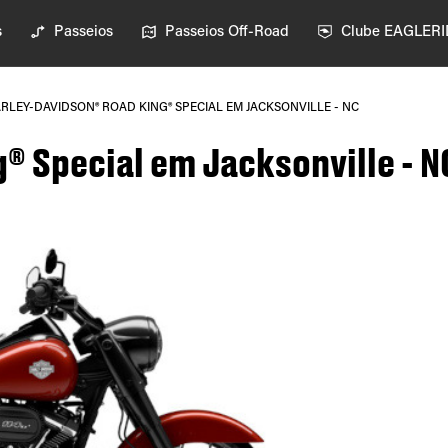
s
Passeios
Passeios Off-Road
Clube EAGLER
RLEY-DAVIDSON® ROAD KING® SPECIAL EM JACKSONVILLE - NC
® Special em Jacksonville - N