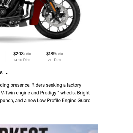
$203
$189
/ dia
/ dia
14-20
Dias
21+
Dias
OS
ing presence. Riders seeking a factory
4 V-Twin engine and Prodigy™ wheels. Bright
punch, and a new Low Profile Engine Guard