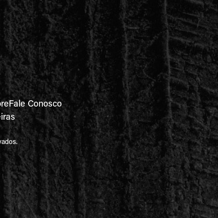
re
Fale Conosco
iras
vados.