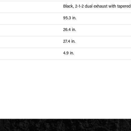
Black, 2-1-2 dual exhaust with tapered
95.3 in.
26.4 in.
27.4 in.
4.9 in.