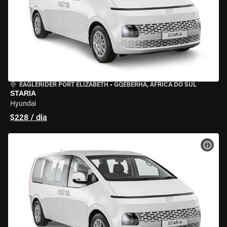
EAGLERIDER PORT ELIZABETH
•
GQEBERHA, ÁFRICA DO SUL
STARIA
Hyundai
$228 / dia
VER 