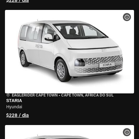
$228 / dia
VER 
EAGLERIDER CAPE TOWN
•
CAPE TOWN, ÁFRICA DO SUL
STARIA
Hyundai
$228 / dia
VER 