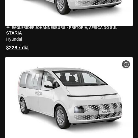
EAGLERIDER JOHANNESBURG
•
PRETORIA, ÁFRICA DO SUL
STARIA
Hyundai
$228 / dia
VER 