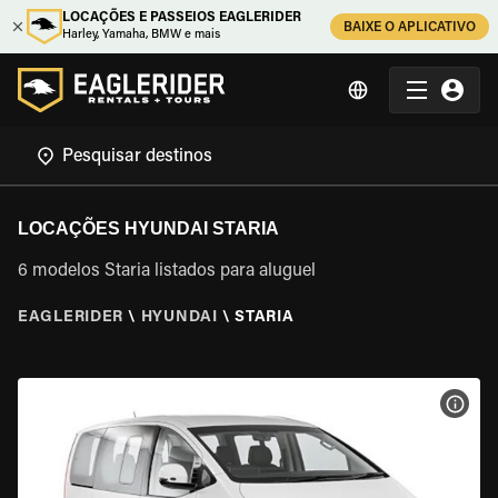
LOCAÇÕES E PASSEIOS EAGLERIDER
BAIXE O APLICATIVO
Harley, Yamaha, BMW e mais
LOCAÇÕES HYUNDAI STARIA
6 modelos Staria listados para aluguel
EAGLERIDER
\
HYUNDAI
\
STARIA
VER 