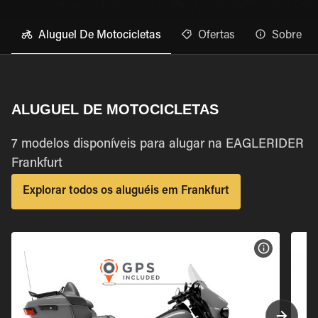
Aluguel De Motocicletas
Ofertas
Sobre
ALUGUEL DE MOTOCICLETAS
7 modelos disponíveis para alugar na EAGLERIDER
Frankfurt
Explorar todos os aluguéis em Frankfurt
VER ESPEC