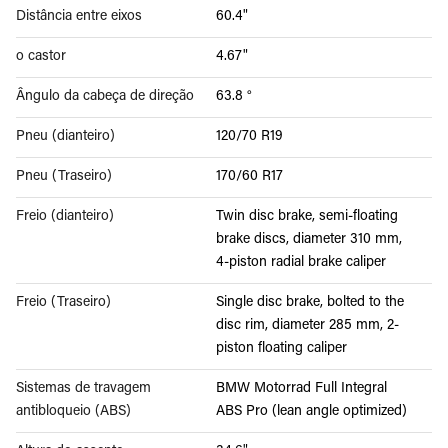
Distância entre eixos
60.4"
o castor
4.67"
Ângulo da cabeça de direção
63.8 °
Pneu (dianteiro)
120/70 R19
Pneu (Traseiro)
170/60 R17
Freio (dianteiro)
Twin disc brake, semi-floating
brake discs, diameter 310 mm,
4-piston radial brake caliper
Freio (Traseiro)
Single disc brake, bolted to the
disc rim, diameter 285 mm, 2-
piston floating caliper
Sistemas de travagem
BMW Motorrad Full Integral
antibloqueio (ABS)
ABS Pro (lean angle optimized)