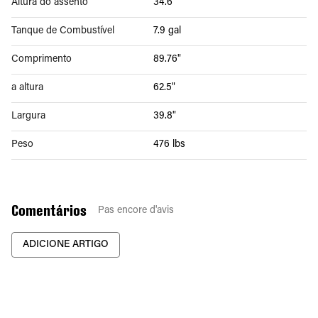
Altura do assento
34.6"
Tanque de Combustível
7.9 gal
Comprimento
89.76"
a altura
62.5"
Largura
39.8"
Peso
476 lbs
Comentários
Pas encore d'avis
ADICIONE ARTIGO