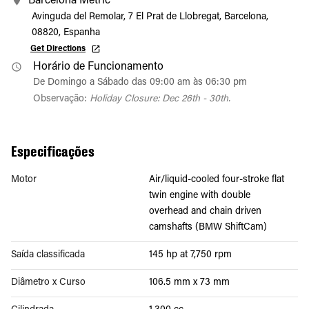
Barcelona Metric
Avinguda del Remolar, 7 El Prat de Llobregat, Barcelona,
08820, Espanha
Get Directions
Horário de Funcionamento
De Domingo a Sábado das 09:00 am às 06:30 pm
Observação:
Holiday Closure: Dec 26th - 30th.
Especificações
Motor
Air/liquid-cooled four-stroke flat
twin engine with double
overhead and chain driven
camshafts (BMW ShiftCam)
Saída classificada
145 hp at 7,750 rpm
Diâmetro x Curso
106.5 mm x 73 mm