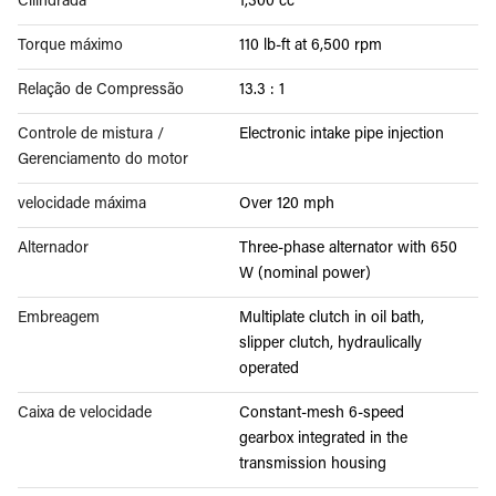
Cilindrada
1,300 cc
Torque máximo
110 lb-ft at 6,500 rpm
Relação de Compressão
13.3 : 1
Controle de mistura /
Electronic intake pipe injection
Gerenciamento do motor
velocidade máxima
Over 120 mph
Alternador
Three-phase alternator with 650
W (nominal power)
Embreagem
Multiplate clutch in oil bath,
slipper clutch, hydraulically
operated
Caixa de velocidade
Constant-mesh 6-speed
gearbox integrated in the
transmission housing