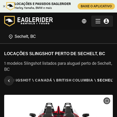
LOCAÇÕES E PASSEIOS EAGLERIDER
BAIXE O APLICATIVO
Harley, Yamaha, BMW e mais
LOCAÇÕES SLINGSHOT PERTO DE SECHELT, BC
1 modelos Slingshot listados para aluguel perto de Sechelt,
BC
 DE SLINGSHOT
\
CANADÁ
\
BRITISH COLUMBIA
\
SECHELT,
VER 