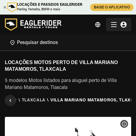
LOCAÇÕES E PASSEIOS EAGLERIDER
BAIXE O APLICATIVO
Harley, Yamaha, BMW e mais
LOCAÇÕES MOTOS PERTO DE VILLA MARIANO
MATAMOROS, TLAXCALA
5 modelos Motos listados para aluguel perto de Villa
Mariano Matamoros, Tlaxcala
MEXICO
\
TLAXCALA
\
VILLA MARIANO MATAMOROS, TLAXC
VER 