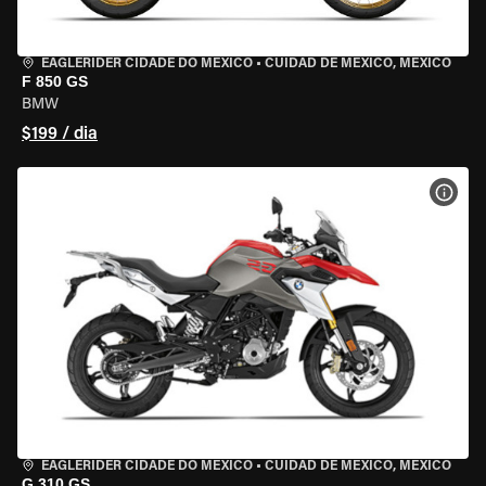
EAGLERIDER CIDADE DO MÉXICO
•
CUIDAD DE MEXICO, MEXICO
F 850 GS
BMW
$199 / dia
VER 
EAGLERIDER CIDADE DO MÉXICO
•
CUIDAD DE MEXICO, MEXICO
G 310 GS