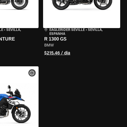
LE
•
SEVILLA,
EAGLERIDER SEVILLE
•
SEVILLA,
ESPANHA
ENTURE
R 1300 GS
BMW
$215.46 / dia
MOTO
VER ESPECIFICAÇÕES DA MOTO