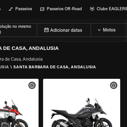
s
Passeios
Passeios Off-Road
Clube EAGLER
olução no mesmo
Adicionar datas
l
 DE CASA, ANDALUSIA
ra de Casa, Andalusia
USIA
\
SANTA BARBARA DE CASA, ANDALUSIA
MOTO
VER ESPECIFICAÇÕES DA MOTO
VER E