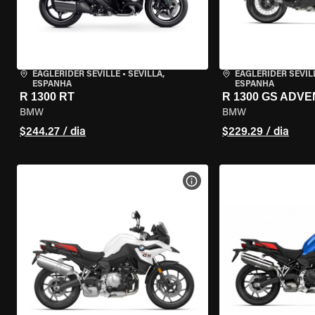
EAGLERIDER SEVILLE
•
SEVILLA,
EAGLERIDER SEVIL
ESPANHA
ESPANHA
R 1300 RT
R 1300 GS ADV
BMW
BMW
$244.27 / dia
$229.29 / dia
VER ESPECIFICAÇÕES DA 