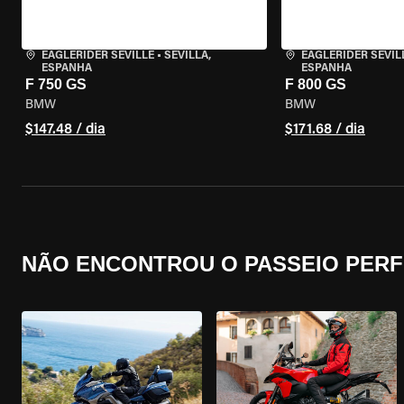
EAGLERIDER SEVILLE
•
SEVILLA,
EAGLERIDER SEVIL
ESPANHA
ESPANHA
F 750 GS
F 800 GS
BMW
BMW
$147.48 / dia
$171.68 / dia
NÃO ENCONTROU O PASSEIO PERF