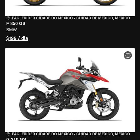
EAGLERIDER CIDADE DO MÉXICO
•
CUIDAD DE MEXICO, MEXICO
F 850 GS
BMW
$199 / dia
VER 
EAGLERIDER CIDADE DO MÉXICO
•
CUIDAD DE MEXICO, MEXICO
G 310 GS