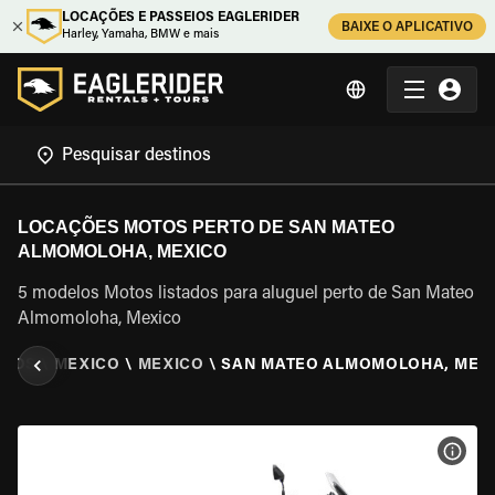
LOCAÇÕES E PASSEIOS EAGLERIDER
BAIXE O APLICATIVO
Harley, Yamaha, BMW e mais
LOCAÇÕES MOTOS PERTO DE SAN MATEO
ALMOMOLOHA, MEXICO
5 modelos Motos listados para aluguel perto de San Mateo
Almomoloha, Mexico
OTOS
\
MEXICO
\
MEXICO
\
SAN MATEO ALMOMOLOHA, MEX
VER 