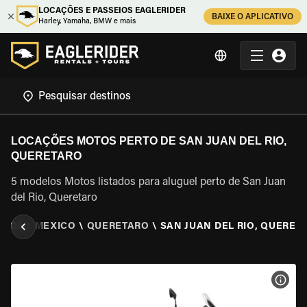
LOCAÇÕES E PASSEIOS EAGLERIDER
BAIXE O APLICATIVO
Harley, Yamaha, BMW e mais
LOCAÇÕES MOTOS PERTO DE SAN JUAN DEL RIO,
QUERETARO
5 modelos Motos listados para aluguel perto de San Juan
del Rio, Queretaro
OTOS
\
MEXICO
\
QUERETARO
\
SAN JUAN DEL RIO, QUERET
VER 