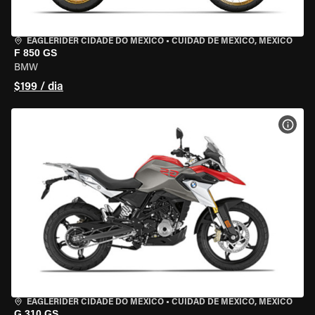
EAGLERIDER CIDADE DO MÉXICO
•
CUIDAD DE MEXICO, MEXICO
F 850 GS
BMW
$199 / dia
VER 
EAGLERIDER CIDADE DO MÉXICO
•
CUIDAD DE MEXICO, MEXICO
G 310 GS