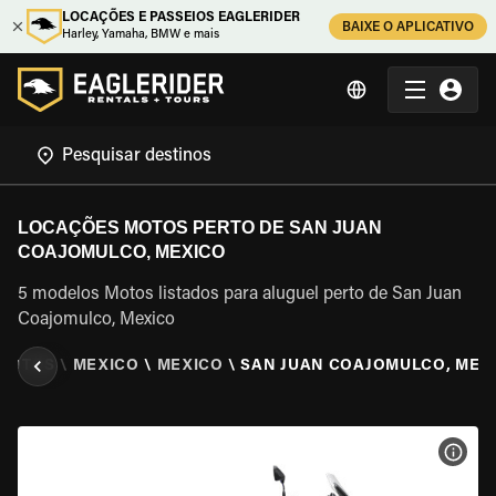
LOCAÇÕES E PASSEIOS EAGLERIDER
BAIXE O APLICATIVO
Harley, Yamaha, BMW e mais
LOCAÇÕES MOTOS PERTO DE SAN JUAN
COAJOMULCO, MEXICO
5 modelos Motos listados para aluguel perto de San Juan
Coajomulco, Mexico
 MOTOS
\
MEXICO
\
MEXICO
\
SAN JUAN COAJOMULCO, MEX
VER 