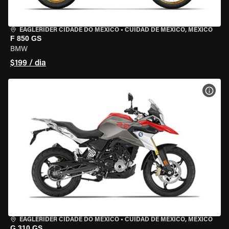
EAGLERIDER CIDADE DO MÉXICO
•
CUIDAD DE MEXICO, MEXICO
F 850 GS
BMW
$199 / dia
VER 
EAGLERIDER CIDADE DO MÉXICO
•
CUIDAD DE MEXICO, MEXICO
G 310 GS