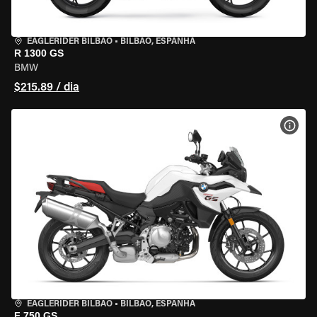
EAGLERIDER BILBAO
•
BILBAO, ESPANHA
R 1300 GS
BMW
$215.89 / dia
VER 
EAGLERIDER BILBAO
•
BILBAO, ESPANHA
F 750 GS