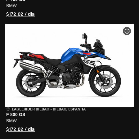
BMW
$172.02 / dia
VER 
EAGLERIDER BILBAO
•
BILBAO, ESPANHA
F 800 GS
BMW
$172.02 / dia