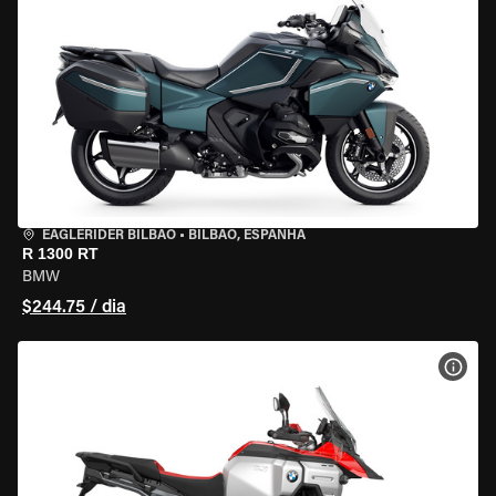
EAGLERIDER BILBAO
•
BILBAO, ESPANHA
R 1300 RT
BMW
$244.75 / dia
VER 