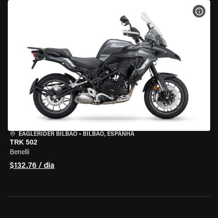
VER 
EAGLERIDER BILBAO
•
BILBAO, ESPANHA
TRK 502
Benelli
$132.76 / dia