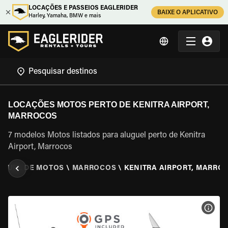
LOCAÇÕES E PASSEIOS EAGLERIDER
BAIXE O APLICATIVO
Harley, Yamaha, BMW e mais
LOCAÇÕES MOTOS PERTO DE KENITRA AIRPORT,
MARROCOS
7 modelos Motos listados para aluguel perto de Kenitra
Airport, Marrocos
UGUEL DE MOTOS
\
MARROCOS
\
KENITRA AIRPORT, MARRO
VER 