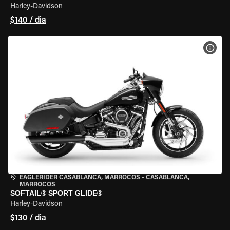
Harley-Davidson
$140 / dia
VER 
EAGLERIDER CASABLANCA, MARROCOS
•
CASABLANCA,
MARROCOS
SOFTAIL® SPORT GLIDE®
Harley-Davidson
$130 / dia