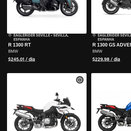
EAGLERIDER SEVILLE
•
SEVILLA,
EAGLERIDER SEVIL
ESPANHA
ESPANHA
R 1300 RT
R 1300 GS ADV
BMW
BMW
$245.01 / dia
$229.98 / dia
VER ESPECIFICAÇÕES DA 