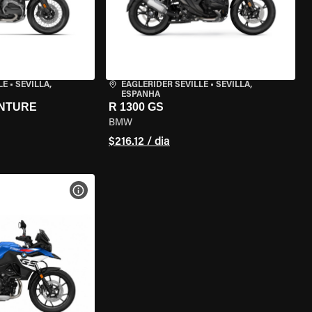
LE
•
SEVILLA,
EAGLERIDER SEVILLE
•
SEVILLA,
ESPANHA
ENTURE
R 1300 GS
BMW
$216.12 / dia
MOTO
VER ESPECIFICAÇÕES DA MOTO