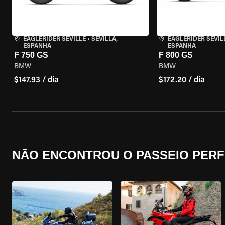
EAGLERIDER SEVILLE
•
SEVILLA,
EAGLERIDER SEVIL
ESPANHA
ESPANHA
F 750 GS
F 800 GS
BMW
BMW
$147.93 / dia
$172.20 / dia
NÃO ENCONTROU O PASSEIO PERF