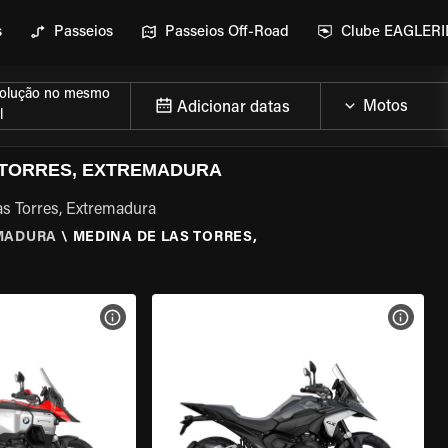
s
Passeios
Passeios Off-Road
Clube EAGLER
olução no mesmo
Adicionar datas
l
 TORRES, EXTREMADURA
as Torres, Extremadura
MADURA
\
MEDINA DE LAS TORRES,
MOTO
VER ESPECIFICAÇÕES DA MOTO
VER E