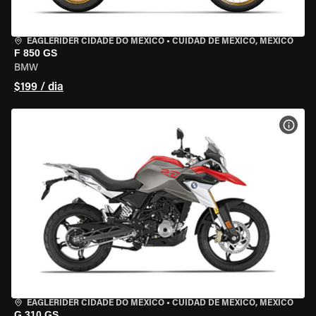
EAGLERIDER CIDADE DO MÉXICO
•
CUIDAD DE MEXICO, MEXICO
F 850 GS
BMW
$199 / dia
VER 
EAGLERIDER CIDADE DO MÉXICO
•
CUIDAD DE MEXICO, MEXICO
G 310 GS