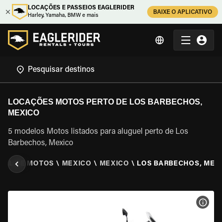
LOCAÇÕES E PASSEIOS EAGLERIDER
BAIXE O APLICATIVO
Harley, Yamaha, BMW e mais
LOCAÇÕES MOTOS PERTO DE LOS BARBECHOS,
MEXICO
5 modelos Motos listados para aluguel perto de Los
Barbechos, Mexico
UEL DE MOTOS
\
MEXICO
\
MEXICO
\
LOS BARBECHOS, MEX
VER 