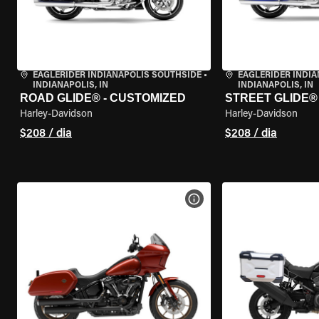
EAGLERIDER INDIANAPOLIS SOUTHSIDE
•
EAGLERIDER INDI
INDIANAPOLIS, IN
INDIANAPOLIS, IN
ROAD GLIDE® - CUSTOMIZED
STREET GLIDE®
Harley-Davidson
Harley-Davidson
$208 / dia
$208 / dia
VER ESPECIFICAÇÕES DA 