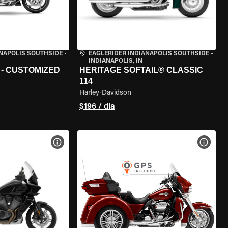
ANAPOLIS SOUTHSIDE
•
EAGLERIDER INDIANAPOLIS SOUTHSIDE
•
INDIANAPOLIS, IN
 - CUSTOMIZED
HERITAGE SOFTAIL® CLASSIC
114
Harley-Davidson
$196 / dia
MOTO
VER ESPECIFICAÇÕES DA MOTO
VER E