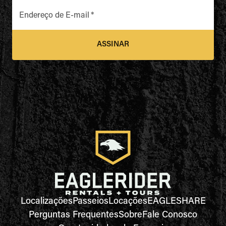
Endereço de E-mail
*
ASSINAR
Localizações
Passeios
Locações
EAGLESHARE
Perguntas Frequentes
Sobre
Fale Conosco