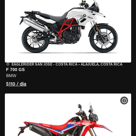
EAGLERIDER SAN JOSE - COSTA RICA
•
ALAJUELA, COSTA RICA
F 700 GS
BMW
$110 / dia
VER 