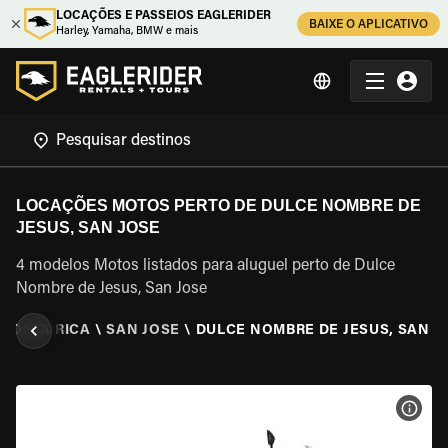
LOCAÇÕES E PASSEIOS EAGLERIDER
BAIXE O APLICATIVO
Harley, Yamaha, BMW e mais
LOCAÇÕES MOTOS PERTO DE DULCE NOMBRE DE
JESUS, SAN JOSE
4 modelos Motos listados para aluguel perto de Dulce
Nombre de Jesus, San Jose
COSTA RICA
\
SAN JOSE
\
DULCE NOMBRE DE JESUS, SAN J
VER 