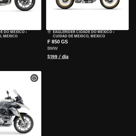
DE DO MÉXICO
•
EAGLERIDER CIDADE DO MÉXICO
•
O, MEXICO
CUIDAD DE MEXICO, MEXICO
F 850 GS
BMW
$199 / dia
MOTO
VER ESPECIFICAÇÕES DA MOTO