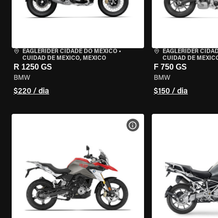
EAGLERIDER CIDADE DO MÉXICO
•
EAGLERIDER CIDA
CUIDAD DE MEXICO, MEXICO
CUIDAD DE MEXIC
R 1250 GS
F 750 GS
BMW
BMW
$220 / dia
$150 / dia
VER ESPECIFICAÇÕES DA 