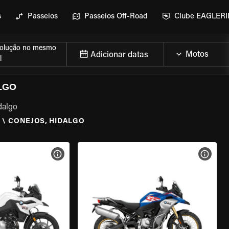
s
Passeios
Passeios Off-Road
Clube EAGLER
olução no mesmo
Adicionar datas
l
LGO
dalgo
O
\
CONEJOS, HIDALGO
MOTO
VER ESPECIFICAÇÕES DA MOTO
VER E