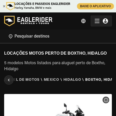
LOCAÇÕES E PASSEIOS EAGLERIDER
BAIXE O APLICATIVO
Harley, Yamaha, BMW e mais
LOCAÇÕES MOTOS PERTO DE BOXTHO, HIDALGO
5 modelos Motos listados para aluguel perto de Boxtho,
Hidalgo
ALUGUEL DE MOTOS
\
MEXICO
\
HIDALGO
\
BOXTHO, HIDA
VER 