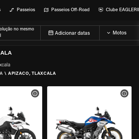
s
Passeios
Passeios Off-Road
Clube EAGLER
olução no mesmo
Adicionar datas
l
CALA
xcala
LA
\
APIZACO, TLAXCALA
MOTO
VER ESPECIFICAÇÕES DA MOTO
VER E