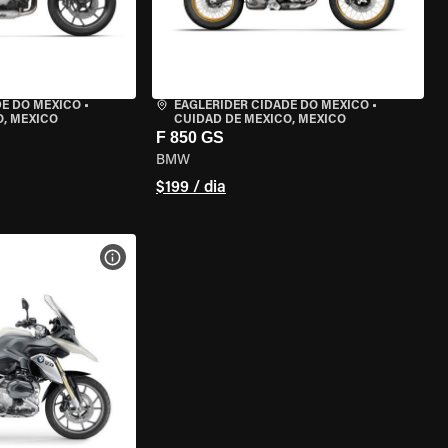
DE DO MÉXICO
•
EAGLERIDER CIDADE DO MÉXICO
•
O, MEXICO
CUIDAD DE MEXICO, MEXICO
F 850 GS
BMW
$199 / dia
MOTO
VER ESPECIFICAÇÕES DA MOTO