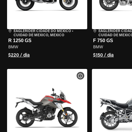
EAGLERIDER CIDADE DO MÉXICO
•
EAGLERIDER CIDA
CUIDAD DE MEXICO, MEXICO
CUIDAD DE MEXIC
R 1250 GS
F 750 GS
BMW
BMW
$220 / dia
$150 / dia
VER ESPECIFICAÇÕES DA 