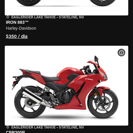
EAGLERIDER LAKE TAHOE
•
STATELINE, NV
IRON 883™
Harley-Davidson
$350 / dia
VER 
EAGLERIDER LAKE TAHOE
•
STATELINE, NV
CBR300R