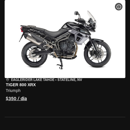
VER 
EAGLERIDER LAKE TAHOE
•
STATELINE, NV
TIGER 800 XRX
Triumph
$350 / dia