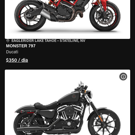
EAGLERIDER LAKE TAHOE
•
STATELINE, NV
MONSTER 797
Ducati
$350 / dia
VER 