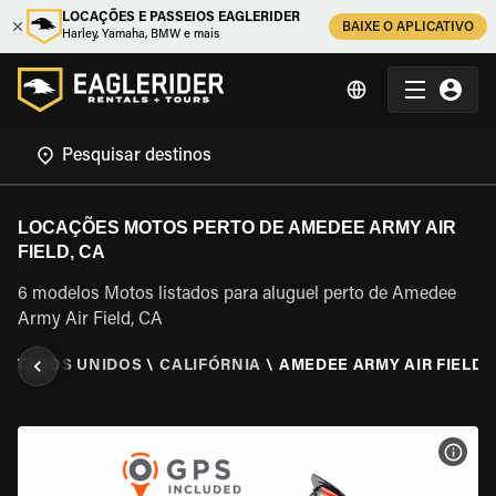
LOCAÇÕES E PASSEIOS EAGLERIDER
BAIXE O APLICATIVO
Harley, Yamaha, BMW e mais
LOCAÇÕES MOTOS PERTO DE AMEDEE ARMY AIR
FIELD, CA
6 modelos Motos listados para aluguel perto de Amedee
Army Air Field, CA
ESTADOS UNIDOS
\
CALIFÓRNIA
\
AMEDEE ARMY AIR FIELD,
VER 