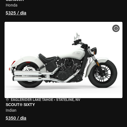
Honda
$325 / dia
VER 
EAGLERIDER LAKE TAHOE
•
STATELINE, NV
SCOUT® SIXTY
Indian
$350 / dia